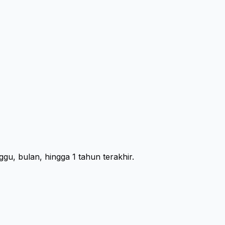
gu, bulan, hingga 1 tahun terakhir.