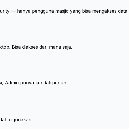
rity — hanya pengguna masjid yang bisa mengakses data 
op. Bisa diakses dari mana saja.
ksi, Admin punya kendali penuh.
udah digunakan.