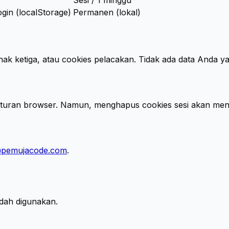
Sesi / 1 minggu
in (localStorage)
Permanen (lokal)
ihak ketiga, atau cookies pelacakan. Tidak ada data Anda yan
turan browser. Namun, menghapus cookies sesi akan mengh
@pemujacode.com
.
udah digunakan.